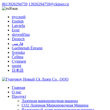
8613926294759
13926294759@cklaser.cn
Язык
русский
English
Latviešu
Eesti
slovenščina
Deutsch
فارسی
Gaeilgenah Éireann
Svenska
Čeština
Cymraeg
suomi
日本語
Главная
О нас
Продукт
Лазерная маркировочная машина
CO2 Лазерная Маркировочная Машина
Волоконный лазер маркировочная машина