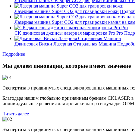
Лазерный станок CK Super CO2 для резки виниловых эти
Лазерная машина Super CO2 для гравировки кожи
Подроб
Лазерная машина Super CO2 для гравировки камня на ка
CK джинсовая джинсы лазерная маркировка Pro Pro
Подр
Джинсовая Виски Лазерная Стиральная Машина
Подробн
Подробнее
Мы делаем инновации, которые имеют значение
Экспертиза в продвинутых специализированных машинных те
Благодаря нашим глобально признанным брендам CKLASER в р
индивидуальные решения для доставки лазера и луча для ODM
Читать далее
Экспертиза в продвинутых специализированных машинных те