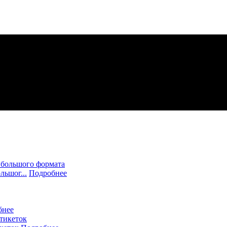
льшог...
Подробнее
бнее