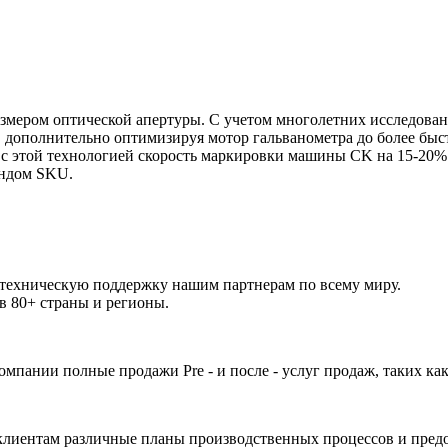
змером оптической апертуры. С учетом многолетних исследова
, дополнительно оптимизируя мотор гальванометра до более бы
что с этой технологией скорость маркировки машины CK на 15-20%
ендом SKU.
и техническую поддержку нашим партнерам по всему миру.
 в 80+ страны и регионы.
 компании полные продажи Pre - и после - услуг продаж, таких ка
ентам различные планы производственных процессов и предоста